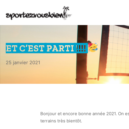
Aller
au
contenu
SportezVousBien !
ET C’EST PARTI !!!!
25
25 janvier 2021
janvier
2021
Bonjour et encore bonne année 2021. On espè
terrains très bientôt.